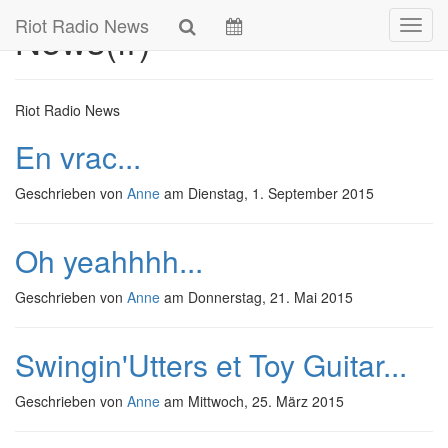
Skip
Riot Radio News
News(fr)
Navig
to
main
content
Riot Radio News
En vrac...
Geschrieben von
Anne
am
Dienstag, 1. September 2015
Oh yeahhhh...
Geschrieben von
Anne
am
Donnerstag, 21. Mai 2015
Swingin'Utters et Toy Guitar...
Geschrieben von
Anne
am
Mittwoch, 25. März 2015