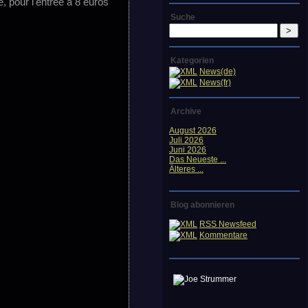
e, pour l'entrée à 8 euros
Suche
Kategorien
News(de)
News(fr)
Archive
August 2026
Juli 2026
Juni 2026
Das Neueste ...
Älteres ...
Blog abonnieren
RSS Newsfeed
Kommentare