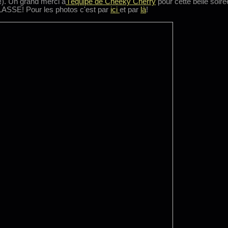
). Un grand merci à
l'équipe de Cheeky Cherry
pour cette belle soiré
SSE! Pour les photos c'est par
ici
et par
là
!