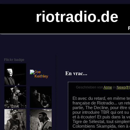
riotradio.de
Flickr badge
En vrac...
Geschrieben von
Anne
in
News(fr)
Et avec du retard, en même te
française de Riotradio... un r
partie, The Decline, pour être
pour introduire TBR qui ont su 
et à écouter! Et puis dans la 
Tigre de Sélestat, tout simple
Colombiens Skampida, rien à di