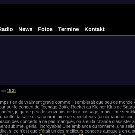
Radio
News
Fotos
Termine
Kontakt
um
15:31
mps rien de vraiment grave comme il semblerait que peu de monde vi
etour sur le concert de Teenage Bottle Rocket au Kleiner Klub de Saar
 sincère, je garde peu de souvenirs de leur passage, mais il me semble
chauffer la salle et sa quarantaine de spectateurs (un dimanche soir...
version des concerts à ne pas manquer, on a eu la chance d'assister à 
ment sublime, génial, incroyable! Une ambiance du tonnerre, une salle
re, si ce n'est que c'était un des meilleurs concerts auxquels on a pu