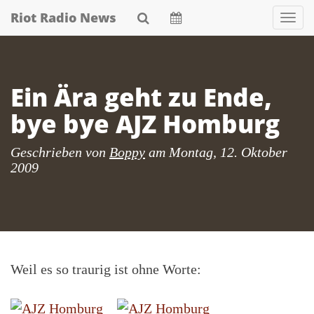
Skip
Riot Radio News
Nav
to
main
content
Ein Ära geht zu Ende,
bye bye AJZ Homburg
Geschrieben von
Boppy
am
Montag, 12. Oktober
2009
Weil es so traurig ist ohne Worte: