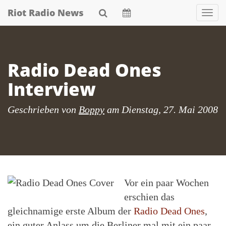
Skip
Riot Radio News
Nav
to
main
content
Radio Dead Ones
Interview
Geschrieben von
Boppy
am
Dienstag, 27. Mai 2008
Vor ein paar Wochen
erschien das
gleichnamige erste Album der
Radio Dead Ones
,
ein guter Anlass um die Berliner mal mit ein paar