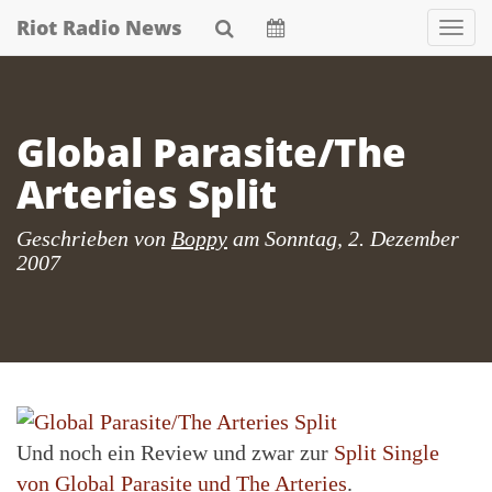
Skip
Riot Radio News
Nav
to
main
content
Global Parasite/The
Arteries Split
Geschrieben von
Boppy
am
Sonntag, 2. Dezember
2007
Und noch ein Review und zwar zur
Split Single
von Global Parasite und The Arteries
.