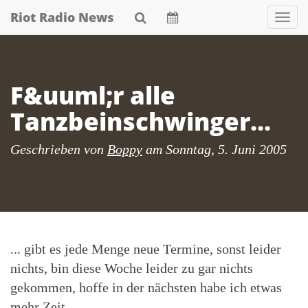
Skip
Riot Radio News
Nav
to
main
content
F&uuml;r alle
Tanzbeinschwinger...
Geschrieben von
Boppy
am
Sonntag, 5. Juni 2005
... gibt es jede Menge neue Termine, sonst leider
nichts, bin diese Woche leider zu gar nichts
gekommen, hoffe in der nächsten habe ich etwas
mehr Zeit.