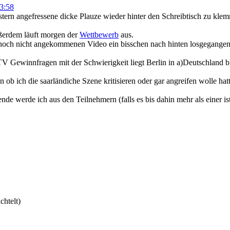
3:58
stern angefressene dicke Plauze wieder hinter den Schreibtisch zu kl
ßerdem läuft morgen der
Wettbewerb
aus.
r noch nicht angekommenen Video ein bisschen nach hinten losgegangen
TV Gewinnfragen mit der Schwierigkeit liegt Berlin in a)Deutschland b
n ob ich die saarländiche Szene kritisieren oder gar angreifen wolle hat
e werde ich aus den Teilnehmern (falls es bis dahin mehr als einer is
chtelt)