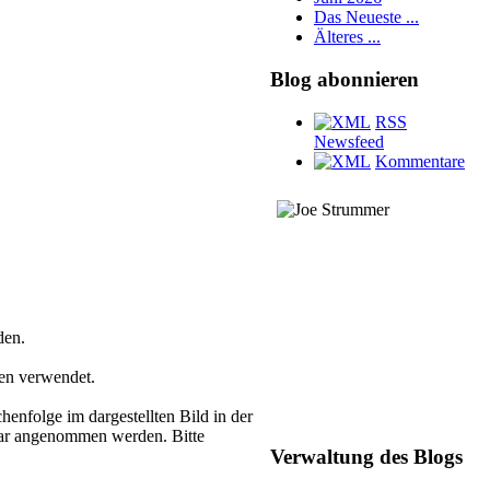
Das Neueste ...
Älteres ...
Blog abonnieren
RSS
Newsfeed
Kommentare
den.
Diese Seite ist Joe
gen verwendet.
Strummer gewidmet
RIP 22.12.2002
nfolge im dargestellten Bild in der
tar angenommen werden. Bitte
Verwaltung des Blogs