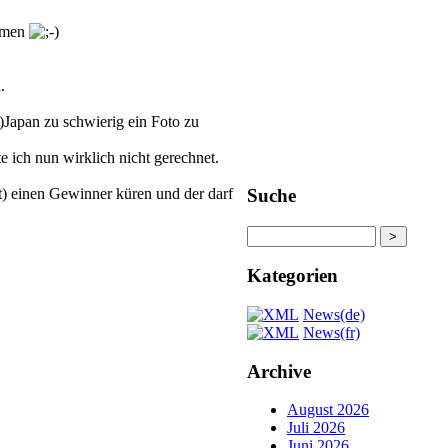
emmen
.
aktuelle Termine
)Japan zu schwierig ein Foto zu
te ich nun wirklich nicht gerechnet.
Suche
t) einen Gewinner küren und der darf
Kategorien
News(de)
News(fr)
Archive
August 2026
Juli 2026
Juni 2026