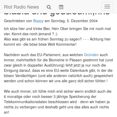
Skip
Riot Radio News
blabla und ged&ouml;hns
Navig
to
main
content
Geschrieben von
Boppy
am
Sonntag, 5. Dezember 2004
Ich sitze hier und trinke Bier, Herr Ober bringen Sie mir noch mal
vier. Kennt das noch jemand ? ;)
Also was gibt es am frühen Sonntag zu sagen? - - - Achtung hier
kommt ein -die böse böse Welt Kommentar!
Nachdem auch das EU-Parlament, aus welchen
Gründen
auch
immer, mehrheitlich für die Biometrie in Pässen gestimmt hat (und
zwar gleich in doppelter Ausführung) fehlt jetzt ja nur noch die
Einigung darauf, dass es eine EU-weite Datenbank gibt, in der die
bösen Verdächtigen (und alle anderen natürlich auch) gespeichert
werden und schon können wir uns alle ganz doll sicher fühlen !
Wie auch immer, ich fühle mich erst sicher wenn endlich auch die
6 monatige oder noch besser 3 jährige Speicherung der
Telekommunikationsdaten beschlossen wird - denn wir haben ja
nichts zu verbergen und deshalb geht uns das alles auch nichts
an!