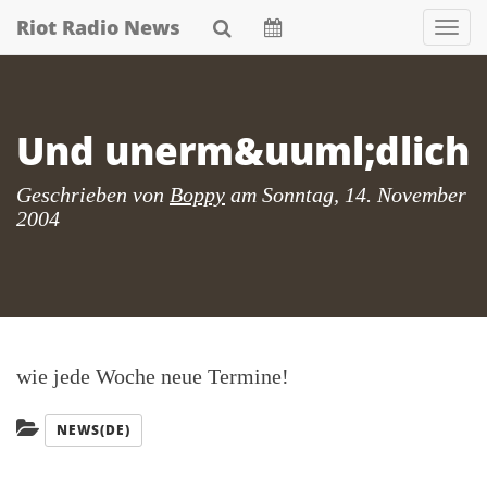
Skip
Riot Radio News
Nav
to
main
content
Und unerm&uuml;dlich
Geschrieben von
Boppy
am
Sonntag, 14. November
2004
wie jede Woche neue Termine!
Kategorien:
NEWS(DE)