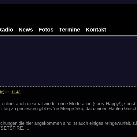
Radio
News
Fotos
Termine
Kontakt
de)
um
11:48
t online, auch diesmal wieder ohne Moderation (sorry Happy!), sonst 
n Tag zu geniessen gibt es 'ne Menge Ska, dazu einen Haufen Gesch
chungen die hier angekommen sind ist auch einiges reingewürfelt, z.
YSETSFIRE, ...