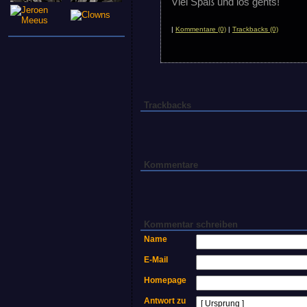
Viel Spaß und los gehts!
|
Kommentare (0)
|
Trackbacks (0)
Trackbacks
Kommentare
Kommentar schreiben
Name
E-Mail
Homepage
Antwort zu