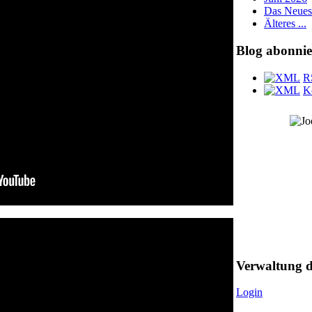
Das Neuest
Älteres ...
Blog abonnie
R
K
Diese Seite ist
RIP 22.12.2002
Verwaltung d
Login