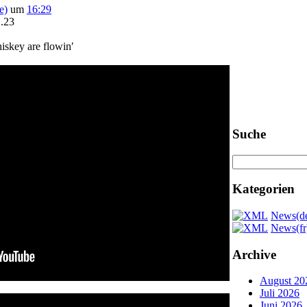
e)
um
16:29
.23
iskey are flowin′
aktuelle Ter
Suche
Kategorien
News(d
News(fr
Archive
August 20
Juli 2026
Juni 2026