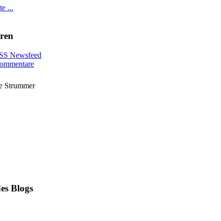
e ...
ren
SS Newsfeed
ommentare
 Joe Strummer gewidmet
es Blogs