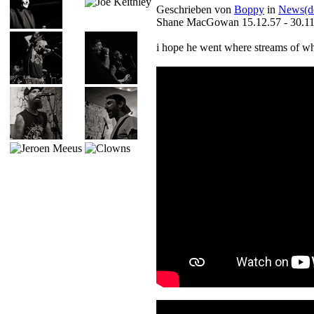
Geschrieben von
Boppy
in
News(d
Shane MacGowan 15.12.57 - 30.11
i hope he went where streams of wh