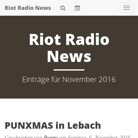
Skip
Riot Radio News
Nav
to
main
content
Riot Radio
News
Einträge für November 2016
PUNXMAS in Lebach
Geschrieben von
Boppy
am
Sonntag, 6. November 2016