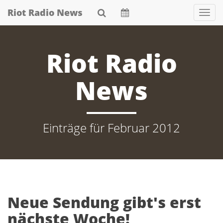
Skip
Riot Radio News
Nav
to
main
content
Riot Radio
News
Einträge für Februar 2012
Neue Sendung gibt's erst
nächste Woche!