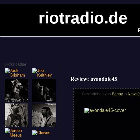
riotradio.de
Flickr badge
Review: avondale45
Geschrieben von
Boppy
in
News(