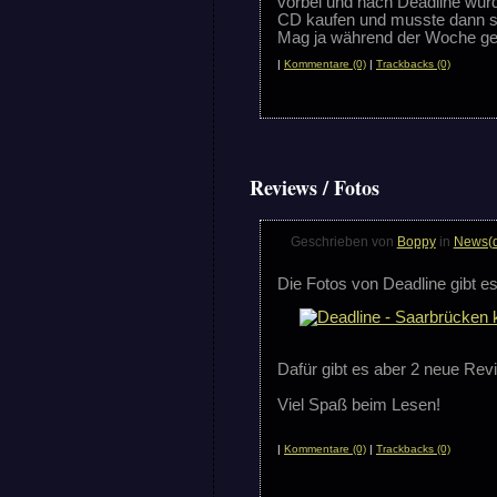
vorbei und nach Deadline wurd
CD kaufen und musste dann sch
Mag ja während der Woche gew
|
Kommentare (0)
|
Trackbacks (0)
Reviews / Fotos
Geschrieben von
Boppy
in
News(
Die Fotos von Deadline gibt 
Dafür gibt es aber 2 neue Re
Viel Spaß beim Lesen!
|
Kommentare (0)
|
Trackbacks (0)