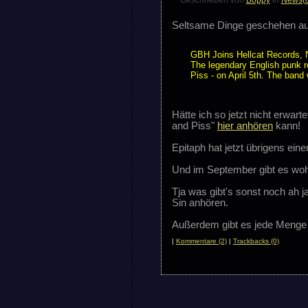
Seltsame Dinge geschehen auf
GBH Joins Hellcat Records, 
The legendary English punk r
Piss - on April 5th. The band 
Hätte ich so jetzt nicht erwa
and Piss"
hier anhören
kann!
Epitaph hat jetzt übrigens einen
Und im September gibt es woh
Tja was gibt's sonst noch ah j
Sin anhören.
Außerdem gibt es jede Menge
|
Kommentare (2)
|
Trackbacks (0)