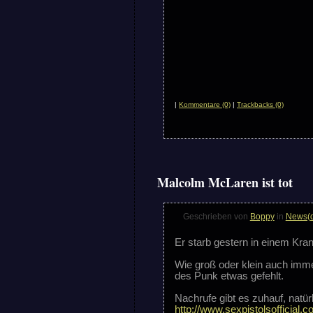
|
Kommentare (0)
|
Trackbacks (0)
Malcolm McLaren ist tot
Geschrieben von
Boppy
in
News(
Er starb gestern in einem Kra
Wie groß oder klein auch immer
des Punk etwas gefehlt.
Nachrufe gibt es zuhauf, natür
http://www.sexpistolsofficial.c