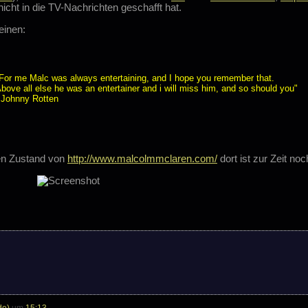
cht in die TV-Nachrichten geschafft hat.
 einen:
For me Malc was always entertaining, and I hope you remember that.
bove all else he was an entertainer and i will miss him, and so should you"
 Johnny Rotten
den Zustand von
http://www.malcolmmclaren.com/
dort ist zur Zeit no
de)
um
15:13