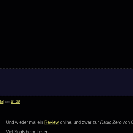
de)
um
01:38
Und wieder mal ein
Review
online, und zwar zur
Radio Zero
von
Viel Spaß beim Lesen!