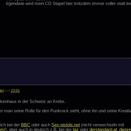
Irgendwie wird mein CD Stapel hier trotzdem immer voller statt lee
de)
um
23:01
nkenhaus in der Schweiz an Krebs.
 man seine Rolle für den Punkrock sieht, ohne ihn und seine Kreativ
lich bei der
BBC
oder auch
Sex-pistols.net
(nicht verwechseln mit
om/
), aber auch in deutsch z.B. bei der
taz
oder
derstandard.at
,
diepr