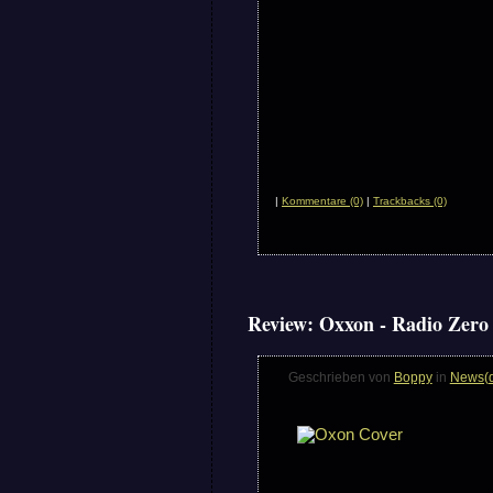
|
Kommentare (0)
|
Trackbacks (0)
Review: Oxxon - Radio Zero
Geschrieben von
Boppy
in
News(