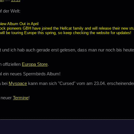
 der Welt:
New Album Out in April
ock pioneers GBH have joined the Hellcat family and will release their new s
will be touring Europe this spring, so keep checking the website for updates!
rtet und ich hab auch gerade erst gelesen, dass man nur noch bis he
 offiziellen
Europa Store
.
l ein neues Spermbirds Album!
a bei
Myspace
kann man sich "Cursed" vom am 23.04. erscheinenden
 neuer
Termine
!