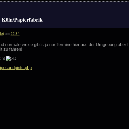
 Köln/Papierfabrik
de)
um
22:34
 normalerweise gibt's ja nur Termine hier aus der Umgebung aber für
t zu fahren!
icht
pipesandpints.php