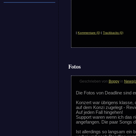
|
Kommentare (0)
|
Trackbacks (0)
Fotos
Geschrieben von
Boppy
in
News(
Die Fotos von Deadline sind e
Konzert war übrigens klasse, d
auf dem Konzi zugelegt - Rev
Auf jeden Fall hingehen!
Support waren wenn ich das 
angefangen. Die paar Songs di
Ist allerdings so langsam ei