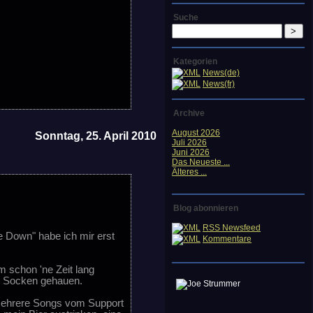
Suche
Kategorien
News(de)
News(fr)
Archive
August 2026
Sonntag, 25. April 2010
Juli 2026
Juni 2026
Das Neueste ...
Älteres ...
Blog abonnieren
RSS Newsfeed
e Down" habe ich mir erst
Kommentare
am schon 'ne Zeit lang
en Socken gehauen.
 mehrere Songs vom Support