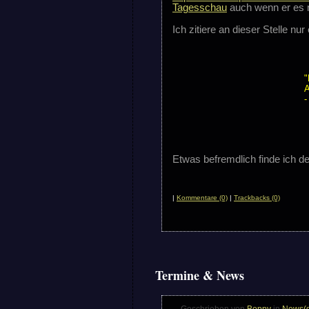
Tagesschau
auch wenn er es ni
Ich zitiere an dieser Stelle nur
"
A
-
Etwas befremdlich finde ich 
|
Kommentare (0)
|
Trackbacks (0)
Termine & News
Geschrieben von
Boppy
in
News(