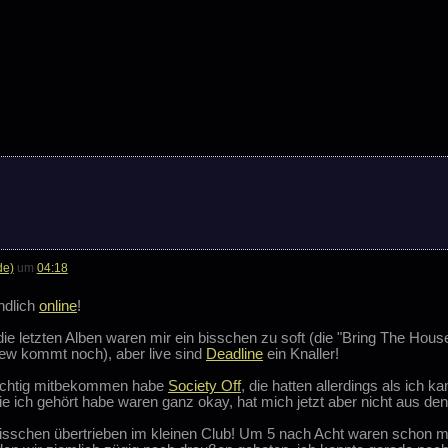
de)
um
04:18
ndlich
online
!
ie letzten Alben waren mir ein bisschen zu soft (die "Bring The Hous
iew kommt noch), aber live sind
Deadline
ein Knaller!
richtig mitbekommen habe
Society Off
, die hatten allerdings als ich k
e ich gehört habe waren ganz okay, hat mich jetzt aber nicht aus d
n bisschen übertrieben im kleinen Club! Um 5 nach Acht waren schon