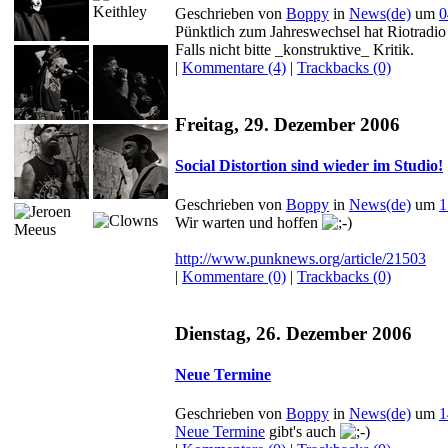
Geschrieben von
Boppy
in
News(de)
um
0
Pünktlich zum Jahreswechsel hat Riotradio
Falls nicht bitte _konstruktive_ Kritik.
|
Kommentare (4)
|
Trackbacks (0)
Freitag, 29. Dezember 2006
Social Distortion sind wieder im Studio!
Geschrieben von
Boppy
in
News(de)
um
1
Wir warten und hoffen
http://www.punknews.org/article/21503
|
Kommentare (0)
|
Trackbacks (0)
Dienstag, 26. Dezember 2006
Neue Termine
Geschrieben von
Boppy
in
News(de)
um
1
Neue Termine
gibt's auch