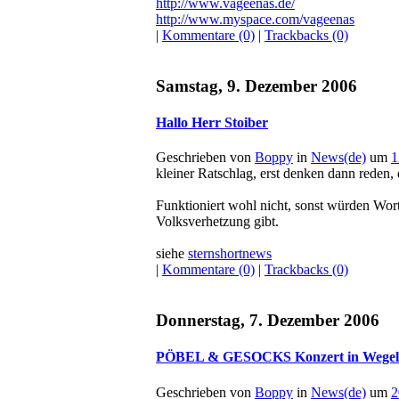
http://www.vageenas.de/
http://www.myspace.com/vageenas
|
Kommentare (0)
|
Trackbacks (0)
Samstag, 9. Dezember 2006
Hallo Herr Stoiber
Geschrieben von
Boppy
in
News(de)
um
1
kleiner Ratschlag, erst denken dann reden
Funktioniert wohl nicht, sonst würden Wort
Volksverhetzung gibt.
siehe
sternshortnews
|
Kommentare (0)
|
Trackbacks (0)
Donnerstag, 7. Dezember 2006
PÖBEL & GESOCKS Konzert in Wegel
Geschrieben von
Boppy
in
News(de)
um
2