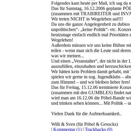
Folgendes kam heute per Mail, ich sag da n
Das für Samstag, 16.12.2006 geplante 
(zusammen mit TRABIREITER und INVA
Wir treten NICHT in Wegeleben auf!!!
Da uns die ganze Angelegenheit zu dubios 
unpolitischen“- „keine Politik“- etc. Konz
heutzutage einfach endlich mal Prioritäten s
Wegeleben!
Außerdem müssen wir uns keine Bühne mit 
teilen - wenn man sich die Leute und deren
was wir meinen...
Und einen „Veranstalter“, der nicht in der L
auszufüllen, einzuhalten und herzuschicke
Wir hätten kein Problem damit gehabt, m
spielen wir gerne in sog. Jugendklubs – abe
zum Himmel – und wir bleiben lieber fern!
Das für Freitag, 15.12.06 terminierte Kon
(zusammen mit den GUMBLES) findet natürl
wird man am 16.12.06 die Pöbel-Bande wied
und trinken sehen können... Mit Politik –
Vielen Dank für die Aufmerksamkeit..
Willi & Sven (für Pöbel & Gesocks)
|
Kommentar (1)
|
Trackbacks (0)