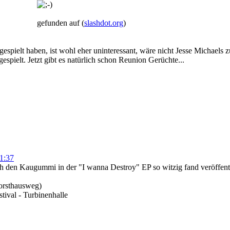
gefunden auf (
slashdot.org
)
gespielt haben, ist wohl eher uninteressant, wäre nicht Jesse Michael
espielt. Jetzt gibt es natürlich schon Reunion Gerüchte...
1:37
ch den Kaugummi in der "I wanna Destroy" EP so witzig fand veröffentl
Forsthausweg)
ival - Turbinenhalle