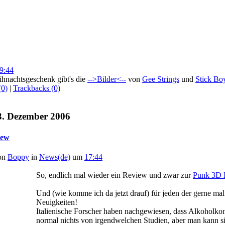
9:44
ihnachtsgeschenk gibt's die
-->Bilder<--
von
Gee Strings
und
Stick Bo
(0)
|
Trackbacks (0)
3. Dezember 2006
iew
von
Boppy
in
News(de)
um
17:44
So, endlich mal wieder ein Review und zwar zur
Punk 3D
Und (wie komme ich da jetzt drauf) für jeden der gerne mal 
Neuigkeiten!
Italienische Forscher haben nachgewiesen, dass Alkoholkon
normal nichts von irgendwelchen Studien, aber man kann si