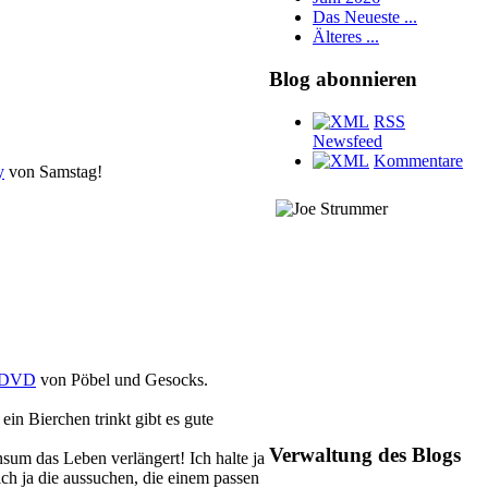
Das Neueste ...
Älteres ...
Blog abonnieren
RSS
Newsfeed
Kommentare
y
von Samstag!
Diese Seite ist Joe
 DVD
von Pöbel und Gesocks.
Strummer gewidmet
RIP 22.12.2002
ein Bierchen trinkt gibt es gute
Verwaltung des Blogs
sum das Leben verlängert! Ich halte ja
ch ja die aussuchen, die einem passen