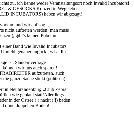
ichts zu, ich kenne weder Veranstaltungsort noch Invalid Incubators!
PÖBEL & GESOCKS Konzert in Wegeleben
LID INCUBATORS) haben wir abgesagt!
vorkam und wir auf sog. „
erte nicht auftreten werden (man muss
etzen!), gibt’s keinen Pöbel in
einer Band wie Invalid Incubators
 Umfeld genauer anguckt, wisst Ihr
age ist, Standartverträge
n, können wir uns auch sparen!
it TRABIREITER aufzutreten, auch
r die ganze Sache stinkt (politisch)
zert in Neubrandenburg „Club Zebra“
ich wie geplant statt!Allerdings
er in der Ostsee (!) nackt (!!) baden
 und ohne doppelten Boden!